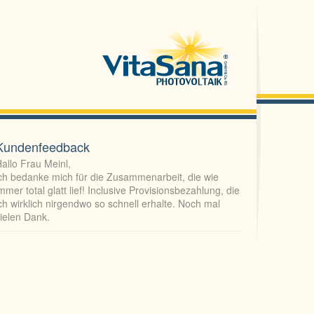
Kundenfeedback
allo Frau Meinl,
ch bedanke mich für die Zusammenarbeit, die wie
mmer total glatt lief! Inclusive Provisionsbezahlung, die
ch wirklich nirgendwo so schnell erhalte. Noch mal
ielen Dank.
ehr geehrte Frau Höhne,
as hat super geklappt und der WR hängt bereits beim
Kunden.