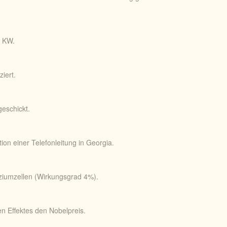
0 KW.
iert.
geschickt.
ion einer Telefonleitung in Georgia.
iziumzellen (Wirkungsgrad 4%).
en Effektes den Nobelpreis.