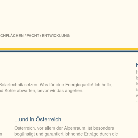
CHFLÄCHEN / PACHT / ENTWICKLUNG
H
i
i
lartechnik setzen. Was für eine Energiequelle! Ich hoffe,
i
und Kohle abwarten, bevor wir das angehen.
v
S
d
...und in Österreich
Österreich, vor allem der Alpenraum, ist besonders
am
begünstigt und garantiert lohnende Erträge durch die